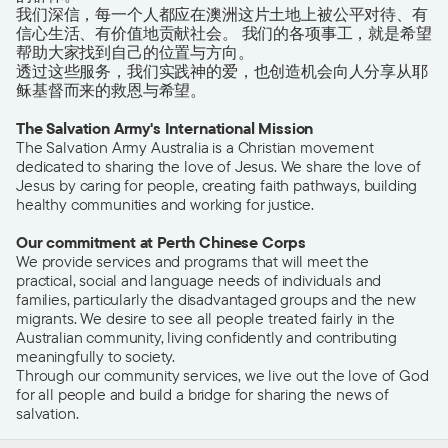
我们深信，每一个人都应在澳洲这片土地上被公平对待、有
信心生活、有价值地贡献社会。 我们的各项事工，就是希望
帮助大家找到自己的位置与方向。
透过这些服务，我们实践神的爱，也创造机会向人分享从耶
稣基督而来的救恩与希望。
The Salvation Army's International Mission
The Salvation Army Australia is a Christian movement
dedicated to sharing the love of Jesus. We share the love of
Jesus by caring for people, creating faith pathways, building
healthy communities and working for justice.
Our commitment at Perth Chinese Corps
We provide services and programs that will meet the
practical, social and language needs of individuals and
families, particularly the disadvantaged groups and the new
migrants. We desire to see all people treated fairly in the
Australian community, living confidently and contributing
meaningfully to society.
Through our community services, we live out the love of God
for all people and build a bridge for sharing the news of
salvation.