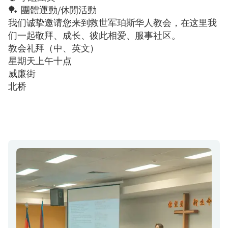
🏓
團體運動
/
休閒活動
我们诚挚邀请您来到救世军珀斯华人教会，在这里我
们一起敬拜、成长、彼此相爱、服事社区。
教会礼拜（中、英文）
星期天上午
十
点
威廉街
北
桥