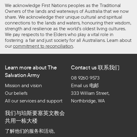
We acknowledge First Nations peoples as the Traditional
Owners of the lands and waterways of Australia that we now
share. We acknowledge their unique cultural and spiritual
connections to the lands and waters, honouring their wisdom,
strength and resilience as the world’s oldest living cultures.
We pay respects to the Elders who play a vital role in
fostering a fair and just society for all Australians. Learn about
our
commitment to reconciliation
.
Learn more about The
Contact us 联系我们
Salvation Army
08 9260 9573
Mission and vision
Email us 电邮
Our beliefs
333 William Street,
All our services and support
Northbridge, WA
我们与珀斯要塞英文教会
共用一栋大楼
了解他们的服务和活动。