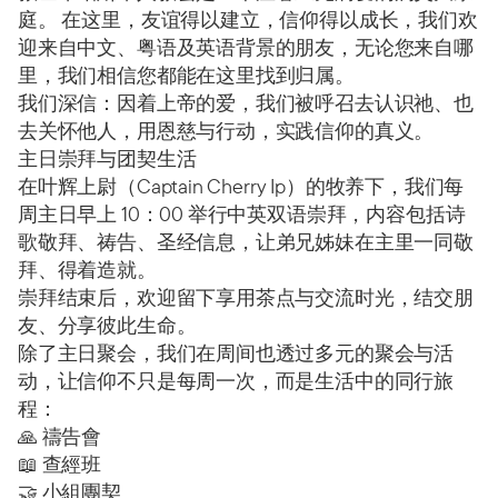
庭。 在这里，友谊得以建立，信仰得以成长，我们欢
迎来自中文、粤语及英语背景的朋友，无论您来自哪
里，我们相信您都能在这里找到归属。
我们深信：因着上帝的爱，我们被呼召去认识祂、也
去关怀他人，用恩慈与行动，实践信仰的真义。
主日崇拜与团契生活
在叶辉上尉（Captain
Cherry Ip）的牧养下，我们每
周主日早上 10：00
举行中英双语崇拜，内容包括诗
歌敬拜、祷告、圣经信息，让弟兄姊妹在主里一同敬
拜、得着造就
。
崇拜结束后，欢迎留下享用茶点与交流时光，结交朋
友、分享彼此生命
。
除了主日聚会，我们在周间也透过多元的聚会与活
动，让信仰不只是每周一次，而是生活中的同行旅
程
：
🙏 禱告會
📖 查經班
🤝 小組團契